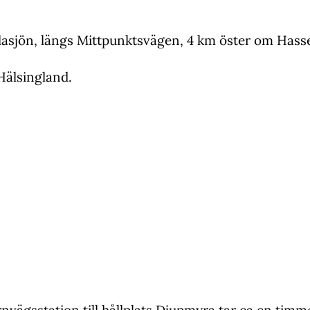
asjön, längs Mittpunktsvägen, 4 km öster om Hasse
Hälsingland.
rnvägsstation till hållplats Djupmyra tar ca en timm